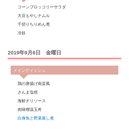
コーンブロッコリーサラダ
大豆もやしナムル
千切りちりめん煮
冷奴
2019年9月6日 金曜日
メインディッシュ
鶏の唐揚げ南蛮風
さんま塩焼
海鮮チリソース
肉味噌温玉丼
白身魚と野菜蒸し煮