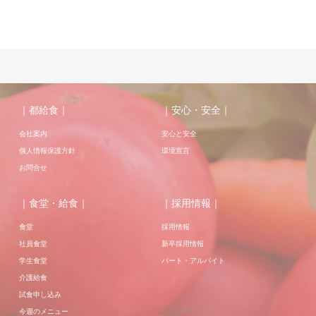
｜都給食｜
｜安心・安全｜
会社案内
安心と安全
個人情報保護方針
環境宣言
お問合せ
｜食堂・給食｜
｜採用情報｜
食堂
採用情報
社員食堂
新卒採用情報
学生食堂
パート・アルバイト
介護給食
試食申し込み
今週のメニュー