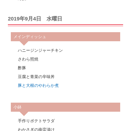
2019年9月4日 水曜日
メインディッシュ
ハニージンジャーチキン
さわら照焼
酢豚
豆腐と青菜の辛味丼
豚と大根のやわらか煮
小鉢
手作りポテトサラダ
わかさぎの南蛮漬け