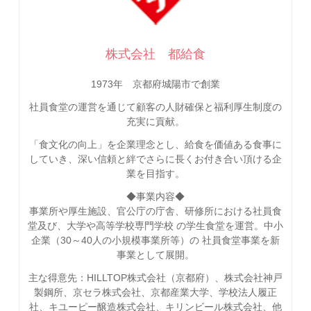
株式会社 都給食
1973年 京都府城陽市で創業
社員食堂の運営を通じて顧客の人財確保と福利厚生制度の
充実に貢献。
「食文化の向上」を企業理念とし、給食を価値ある食事に
していき、深い信頼と絆でさらに長くお付き合い頂ける企
業を目指す。
◆事業内容◆
事業所や厚生施設、官公庁の庁舎、研修所における社員食
堂及び、大学や高等学校専門学校 の学生食堂を運営。中小
企業（30～40人の小規模事業所等）の 社員食堂事業を新
事業として展開。
主な得意先：HILLTOP株式会社（京都府）、株式会社神戸
製鋼所、京セラ株式会社、京都産業大学、学校法人履正
社、キユーピー醸造株式会社、キリンビール株式会社、他