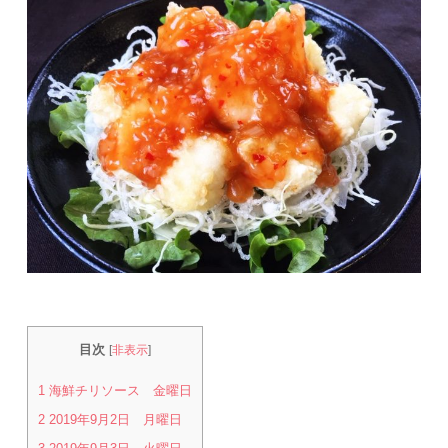
目次
[
非表示
]
1
海鮮チリソース 金曜日
2
2019年9月2日 月曜日