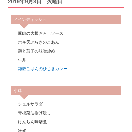
2019年9月3日 火曜日
メインディッシュ
豚肉の大根おろしソース
ホキ天ぷらきのこあん
鶏と茄子の味噌炒め
牛丼
雑穀ごはんのひじきカレー
小鉢
シェルサラダ
青梗菜油揚げ浸し
けんちん味噌煮
冷奴