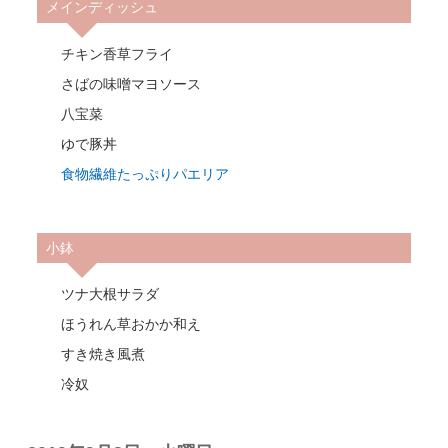
メインディッシュ
チキン香草フライ
さばの味噌マヨソース
八宝菜
ゆで豚丼
食物繊維たっぷりパエリア
小鉢
ツナ大根サラダ
ほうれん草おかか和え
すき焼き風煮
冷奴