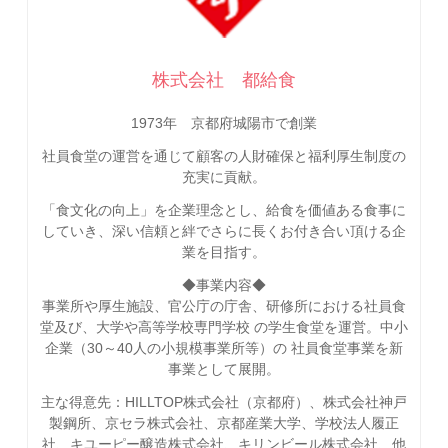
株式会社 都給食
1973年 京都府城陽市で創業
社員食堂の運営を通じて顧客の人財確保と福利厚生制度の
充実に貢献。
「食文化の向上」を企業理念とし、給食を価値ある食事に
していき、深い信頼と絆でさらに長くお付き合い頂ける企
業を目指す。
◆事業内容◆
事業所や厚生施設、官公庁の庁舎、研修所における社員食
堂及び、大学や高等学校専門学校 の学生食堂を運営。中小
企業（30～40人の小規模事業所等）の 社員食堂事業を新
事業として展開。
主な得意先：HILLTOP株式会社（京都府）、株式会社神戸
製鋼所、京セラ株式会社、京都産業大学、学校法人履正
社、キユーピー醸造株式会社、キリンビール株式会社、他