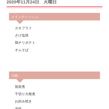
2020年11月24日 火曜日
メインディッシュ
カキフライ
さけ塩焼
鶏チリポテト
オムそば
小鉢
筑前煮
千切り大根煮
お好み焼き
冷奴