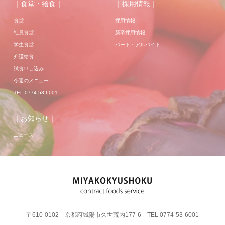
｜食堂・給食｜
｜採用情報｜
食堂
採用情報
社員食堂
新卒採用情報
学生食堂
パート・アルバイト
介護給食
試食申し込み
今週のメニュー
TEL 0774-53-6001
｜お知らせ｜
ニュース
〒610-0102 京都府城陽市久世荒内177-6 TEL 0774-53-6001