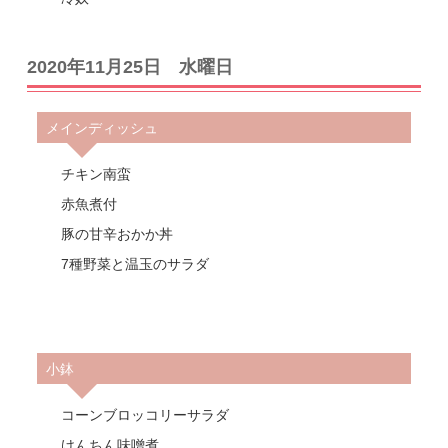
2020年11月25日 水曜日
メインディッシュ
チキン南蛮
赤魚煮付
豚の甘辛おかか丼
7種野菜と温玉のサラダ
小鉢
コーンブロッコリーサラダ
けんちん味噌煮