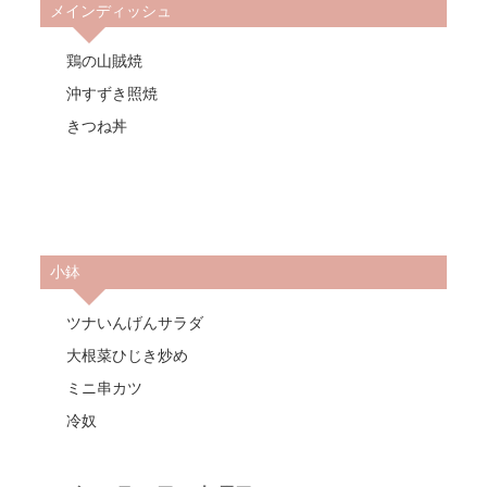
メインディッシュ
鶏の山賊焼
沖すずき照焼
きつね丼
小鉢
ツナいんげんサラダ
大根菜ひじき炒め
ミニ串カツ
冷奴