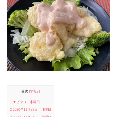
目次
[
非表示
]
1
エビマヨ 木曜日
2
2020年11月23日 月曜日