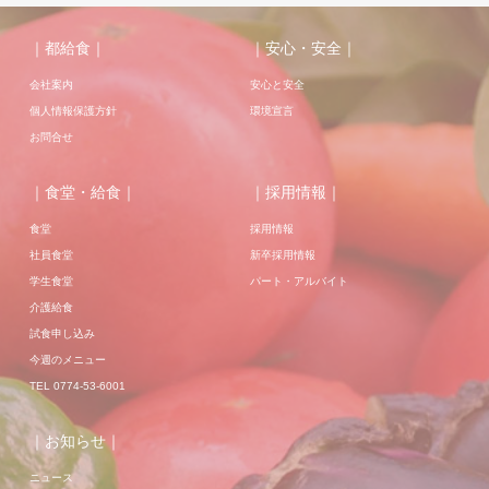
｜都給食｜
｜安心・安全｜
会社案内
安心と安全
個人情報保護方針
環境宣言
お問合せ
｜食堂・給食｜
｜採用情報｜
食堂
採用情報
社員食堂
新卒採用情報
学生食堂
パート・アルバイト
介護給食
試食申し込み
今週のメニュー
TEL 0774-53-6001
｜お知らせ｜
ニュース