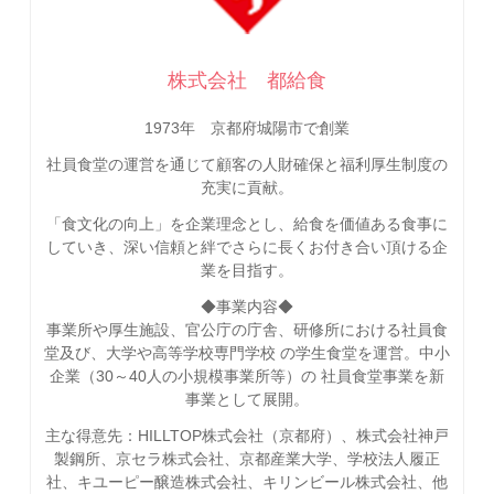
株式会社 都給食
1973年 京都府城陽市で創業
社員食堂の運営を通じて顧客の人財確保と福利厚生制度の
充実に貢献。
「食文化の向上」を企業理念とし、給食を価値ある食事に
していき、深い信頼と絆でさらに長くお付き合い頂ける企
業を目指す。
◆事業内容◆
事業所や厚生施設、官公庁の庁舎、研修所における社員食
堂及び、大学や高等学校専門学校 の学生食堂を運営。中小
企業（30～40人の小規模事業所等）の 社員食堂事業を新
事業として展開。
主な得意先：HILLTOP株式会社（京都府）、株式会社神戸
製鋼所、京セラ株式会社、京都産業大学、学校法人履正
社、キユーピー醸造株式会社、キリンビール株式会社、他