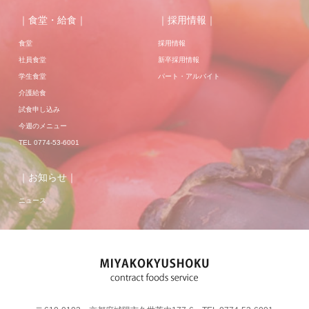
｜食堂・給食｜
｜採用情報｜
食堂
採用情報
社員食堂
新卒採用情報
学生食堂
パート・アルバイト
介護給食
試食申し込み
今週のメニュー
TEL 0774-53-6001
｜お知らせ｜
ニュース