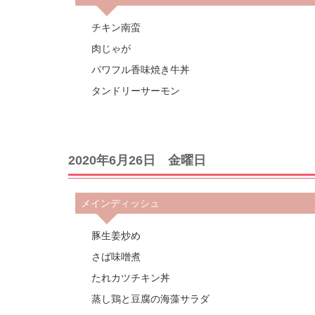
チキン南蛮
肉じゃが
パワフル香味焼き牛丼
タンドリーサーモン
2020年6月26日 金曜日
メインディッシュ
豚生姜炒め
さば味噌煮
たれカツチキン丼
蒸し鶏と豆腐の海藻サラダ