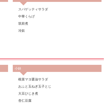
スパゲッティサラダ
中華くらげ
筑前煮
冷奴
小鉢
根菜マヨ醤油サラダ
おふと玉ねぎ玉子とじ
大豆ひじき煮
杏仁豆腐