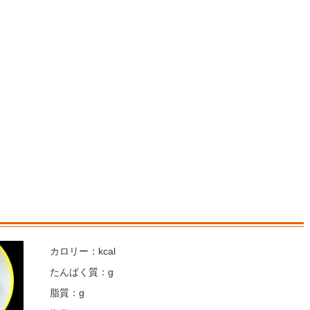
カロリー：kcal
たんぱく質：g
脂質：g