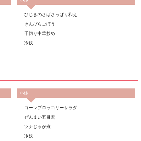
ひじきのさばさっぱり和え
きんぴらごぼう
千切り中華炒め
冷奴
小鉢
コーンブロッコリーサラダ
ぜんまい五目煮
ツナじゃが煮
冷奴