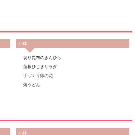
小鉢
切り昆布のきんぴら
蓮根ひじきサラダ
手づくり卯の花
焼うどん
小鉢