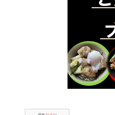
目次
[
非表示
]