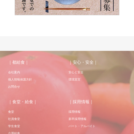
｜都給食｜
｜安心・安全｜
会社案内
安心と安全
個人情報保護方針
環境宣言
お問合せ
｜食堂・給食｜
｜採用情報｜
食堂
採用情報
社員食堂
新卒採用情報
学生食堂
パート・アルバイト
介護給食