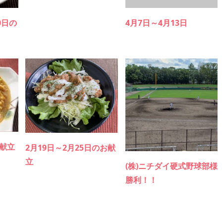
0日の
4月7日～4月13日
お献立
2月19日～2月25日のお献
立
(株)ニチダイ硬式野球部様
勝利！！