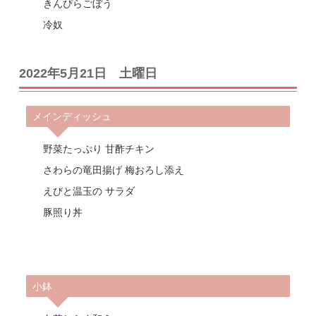
きんぴらごぼう
冷奴
2022年5月21日 土曜日
メインディッシュ
野菜たっぷり 甘酢チキン
さわらの竜田揚げ 梅おろし添え
えびと温玉の サラダ
豚照り丼
小鉢