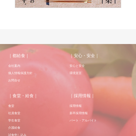
｜都給食｜
｜安心・安全｜
会社案内
安心と安全
個人情報保護方針
環境宣言
お問合せ
｜食堂・給食｜
｜採用情報｜
食堂
採用情報
社員食堂
新卒採用情報
学生食堂
パート・アルバイト
介護給食
試食申し込み