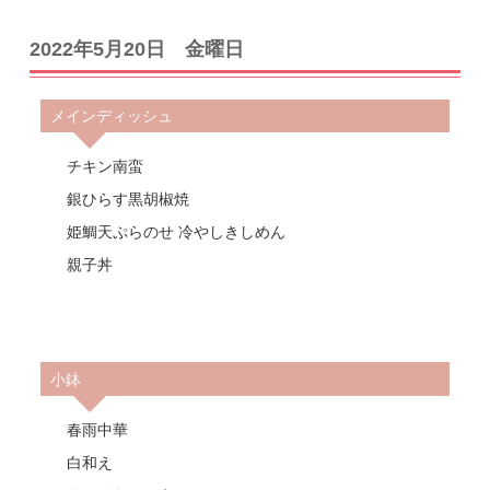
2022年5月20日 金曜日
メインディッシュ
チキン南蛮
銀ひらす黒胡椒焼
姫鯛天ぷらのせ 冷やしきしめん
親子丼
小鉢
春雨中華
白和え