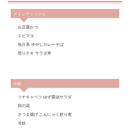
メインディッシュ
お豆腐かつ
エビマヨ
魚介系 冷やしカレーそば
照りチキ サラダ丼
小鉢
ツナキャベツ ゆず醤油サラダ
卯の花
さつま揚げ こんにゃく炒り煮
冷奴