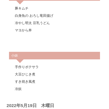
豚キムチ
白身魚の おろし竜田揚げ
冷やし明太 豆乳うどん
マヨから丼
小鉢
手作りポテサラ
大豆ひじき煮
すき焼き風煮
冷奴
2022年5月19日 木曜日