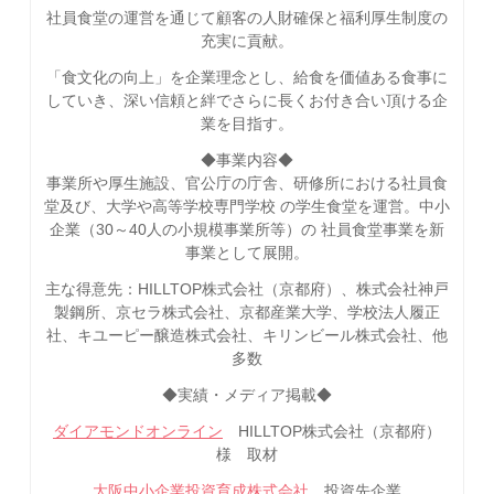
社員食堂の運営を通じて顧客の人財確保と福利厚生制度の
充実に貢献。
「食文化の向上」を企業理念とし、給食を価値ある食事に
していき、深い信頼と絆でさらに長くお付き合い頂ける企
業を目指す。
◆事業内容◆
事業所や厚生施設、官公庁の庁舎、研修所における社員食
堂及び、大学や高等学校専門学校 の学生食堂を運営。中小
企業（30～40人の小規模事業所等）の 社員食堂事業を新
事業として展開。
主な得意先：HILLTOP株式会社（京都府）、株式会社神戸
製鋼所、京セラ株式会社、京都産業大学、学校法人履正
社、キユーピー醸造株式会社、キリンビール株式会社、他
多数
◆実績・メディア掲載◆
ダイアモンドオンライン
HILLTOP株式会社（京都府）
様 取材
大阪中小企業投資育成株式会社
投資先企業