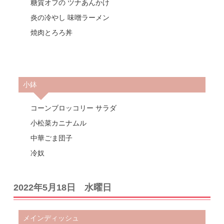
糖質オフの ツナあんかけ
炎の冷やし 味噌ラーメン
焼肉とろろ丼
小鉢
コーンブロッコリー サラダ
小松菜カニナムル
中華ごま団子
冷奴
2022年5月18日 水曜日
メインディッシュ