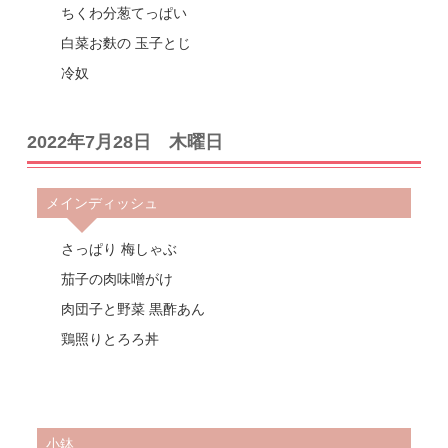
ちくわ分葱てっぱい
白菜お麩の 玉子とじ
冷奴
2022年7月28日 木曜日
メインディッシュ
さっぱり 梅しゃぶ
茄子の肉味噌がけ
肉団子と野菜 黒酢あん
鶏照りとろろ丼
小鉢