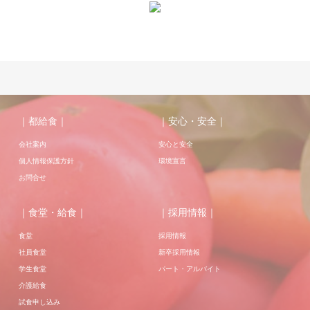
｜都給食｜
｜安心・安全｜
会社案内
安心と安全
個人情報保護方針
環境宣言
お問合せ
｜食堂・給食｜
｜採用情報｜
食堂
採用情報
社員食堂
新卒採用情報
学生食堂
パート・アルバイト
介護給食
試食申し込み