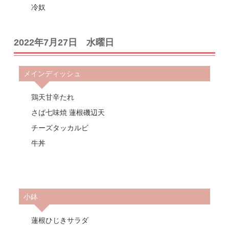
冷奴
2022年7月27日 水曜日
メインディッシュ
鶏天甘辛たれ
さば七味焼 蓮根磯辺天
チーズタッカルビ
牛丼
小鉢
蓮根ひじきサラダ