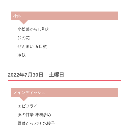
小鉢
小松菜からし和え
卯の花
ぜんまい 五目煮
冷奴
2022年7月30日 土曜日
メインディッシュ
エビフライ
豚の甘辛 味噌炒め
野菜たっぷり 水餃子