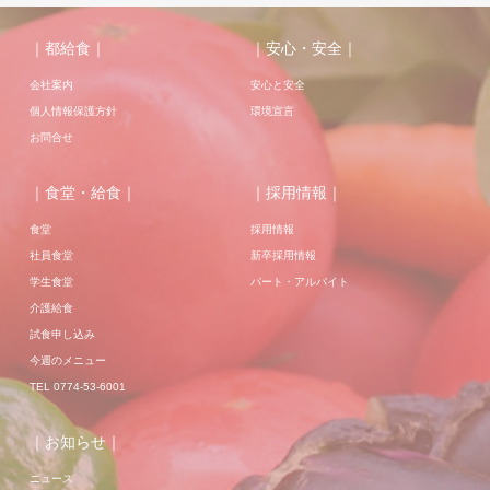
｜都給食｜
｜安心・安全｜
会社案内
安心と安全
個人情報保護方針
環境宣言
お問合せ
｜食堂・給食｜
｜採用情報｜
食堂
採用情報
社員食堂
新卒採用情報
学生食堂
パート・アルバイト
介護給食
試食申し込み
今週のメニュー
TEL 0774-53-6001
｜お知らせ｜
ニュース