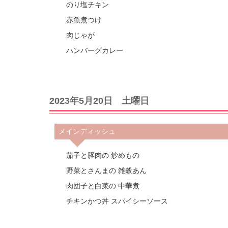
のり塩チキン
赤魚煮つけ
肉じゃが
ハンバーグカレー
2023年5月20日 土曜日
メインディッシュ
茄子と豚肉の 炒めもの
野菜とさんまの 雑穀あん
肉団子と白菜の 中華煮
チキンかつ丼 スパイシーソース