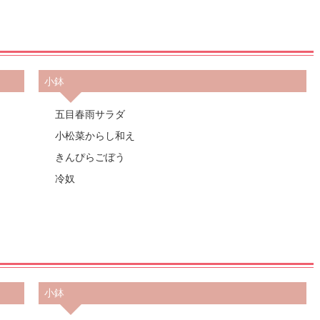
小鉢
五目春雨サラダ
小松菜からし和え
きんぴらごぼう
冷奴
小鉢