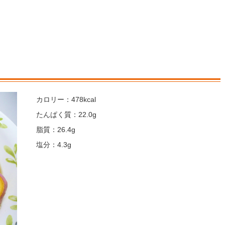
カロリー：478kcal
たんぱく質：22.0g
脂質：26.4g
塩分：4.3g