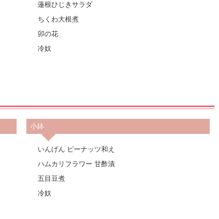
蓮根ひじきサラダ
ちくわ大根煮
卯の花
冷奴
小鉢
いんげん ピーナッツ和え
ハムカリフラワー 甘酢漬
五目豆煮
冷奴