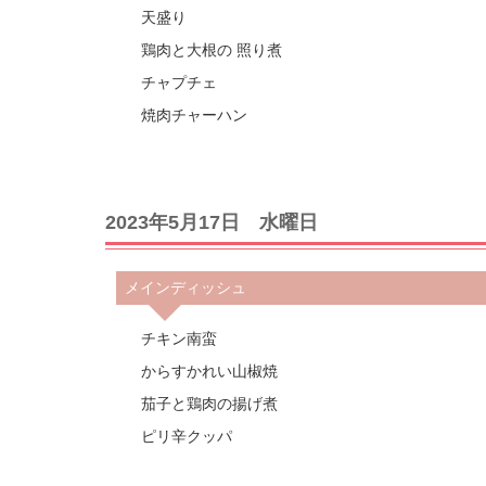
天盛り
鶏肉と大根の 照り煮
チャプチェ
焼肉チャーハン
2023年5月17日 水曜日
メインディッシュ
チキン南蛮
からすかれい山椒焼
茄子と鶏肉の揚げ煮
ピリ辛クッパ