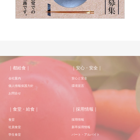
｜都給食｜
｜安心・安全｜
会社案内
安心と安全
個人情報保護方針
環境宣言
お問合せ
｜食堂・給食｜
｜採用情報｜
食堂
採用情報
社員食堂
新卒採用情報
学生食堂
パート・アルバイト