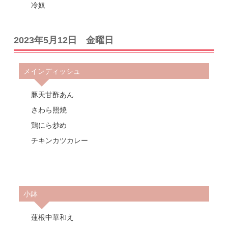
冷奴
2023年5月12日 金曜日
メインディッシュ
豚天甘酢あん
さわら照焼
鶏にら炒め
チキンカツカレー
小鉢
蓮根中華和え