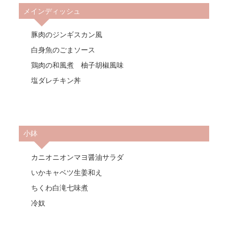
メインディッシュ
豚肉のジンギスカン風
白身魚のごまソース
鶏肉の和風煮 柚子胡椒風味
塩ダレチキン丼
小鉢
カニオニオンマヨ醤油サラダ
いかキャベツ生姜和え
ちくわ白滝七味煮
冷奴