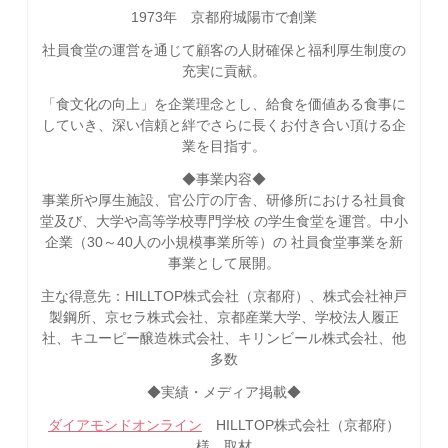
1973年 京都府城陽市で創業
社員食堂の運営を通じて顧客の人財確保と福利厚生制度の
充実に貢献。
「食文化の向上」を企業理念とし、給食を価値ある食事に
していき、深い信頼と絆でさらに長くお付き合い頂ける企
業を目指す。
◆事業内容◆
事業所や厚生施設、官公庁の庁舎、研修所における社員食
堂及び、大学や高等学校専門学校 の学生食堂を運営。中小
企業（30～40人の小規模事業所等）の 社員食堂事業を新
事業として展開。
主な得意先：HILLTOP株式会社（京都府）、株式会社神戸
製鋼所、京セラ株式会社、京都産業大学、学校法人履正
社、キユーピー醸造株式会社、キリンビール株式会社、他
多数
◆実績・メディア掲載◆
ダイアモンドオンライン
HILLTOP株式会社（京都府）
様 取材