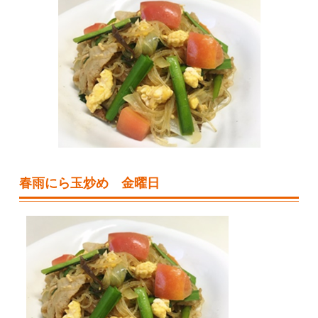
春雨にら玉炒め 金曜日