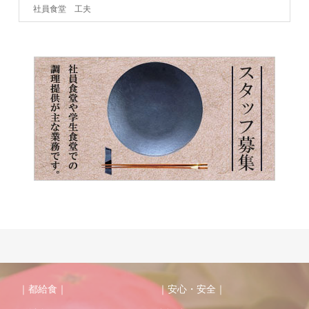
社員食堂 工夫
｜都給食｜
｜安心・安全｜