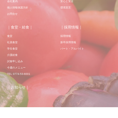
会社案内
安心と安全
個人情報保護方針
環境宣言
お問合せ
｜食堂・給食｜
｜採用情報｜
食堂
採用情報
社員食堂
新卒採用情報
学生食堂
パート・アルバイト
介護給食
試食申し込み
今週のメニュー
TEL 0774-53-6001
｜お知らせ｜
ニュース