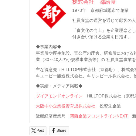
株式会社 都給食
1973年 京都府城陽市で創業
社員食堂の運営を通じて顧客の人
「食文化の向上」を企業理念と
付き合い頂ける企業を目指す。
◆事業内容◆
事業所や厚生施設、官公庁の庁舎、研修所における
業（30～40人の小規模事業所等）の 社員食堂事業
主な得意先：HILLTOP株式会社（京都府）、株
キユーピー醸造株式会社、キリンビール株式会社、
◆実績・メディア掲載◆
ダイアモンドオンライン
HILLTOP株式会社（京
大阪中小企業投資育成株式会社
投資先企業
近畿経済産業局
関西企業フロントラインNEXT
新
Post
Share