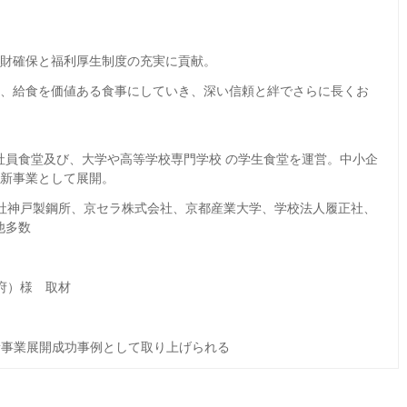
財確保と福利厚生制度の充実に貢献。
し、給食を価値ある食事にしていき、深い信頼と絆でさらに長くお
社員食堂及び、大学や高等学校専門学校 の学生食堂を運営。中小企
を新事業として展開。
式会社神戸製鋼所、京セラ株式会社、京都産業大学、学校法人履正社、
他多数
都府）様 取材
事業展開成功事例として取り上げられる