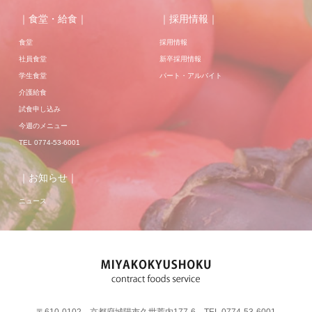
｜食堂・給食｜
｜採用情報｜
食堂
採用情報
社員食堂
新卒採用情報
学生食堂
パート・アルバイト
介護給食
試食申し込み
今週のメニュー
TEL 0774-53-6001
｜お知らせ｜
ニュース
〒610-0102 京都府城陽市久世荒内177-6 TEL 0774-53-6001