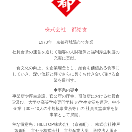
株式会社 都給食
1973年 京都府城陽市で創業
社員食堂の運営を通じて顧客の人財確保と福利厚生制度の
充実に貢献。
「食文化の向上」を企業理念とし、給食を価値ある食事に
していき、深い信頼と絆でさらに長くお付き合い頂ける企
業を目指す。
◆事業内容◆
事業所や厚生施設、官公庁の庁舎、研修所における社員食
堂及び、大学や高等学校専門学校 の学生食堂を運営。中小
企業（30～40人の小規模事業所等）の 社員食堂事業を新
事業として展開。
主な得意先：HILLTOP株式会社（京都府）、株式会社神戸
製鋼所、京セラ株式会社、京都産業大学、学校法人履正