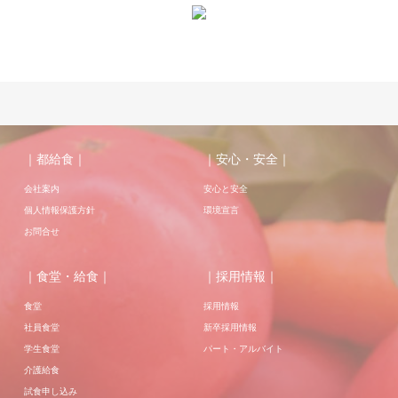
｜都給食｜
｜安心・安全｜
会社案内
安心と安全
個人情報保護方針
環境宣言
お問合せ
｜食堂・給食｜
｜採用情報｜
食堂
採用情報
社員食堂
新卒採用情報
学生食堂
パート・アルバイト
介護給食
試食申し込み