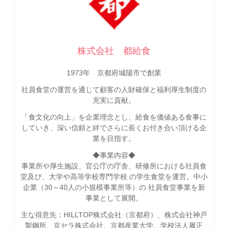
株式会社 都給食
1973年 京都府城陽市で創業
社員食堂の運営を通じて顧客の人財確保と福利厚生制度の
充実に貢献。
「食文化の向上」を企業理念とし、給食を価値ある食事に
していき、深い信頼と絆でさらに長くお付き合い頂ける企
業を目指す。
◆事業内容◆
事業所や厚生施設、官公庁の庁舎、研修所における社員食
堂及び、大学や高等学校専門学校 の学生食堂を運営。中小
企業（30～40人の小規模事業所等）の 社員食堂事業を新
事業として展開。
主な得意先：HILLTOP株式会社（京都府）、株式会社神戸
製鋼所、京セラ株式会社、京都産業大学、学校法人履正