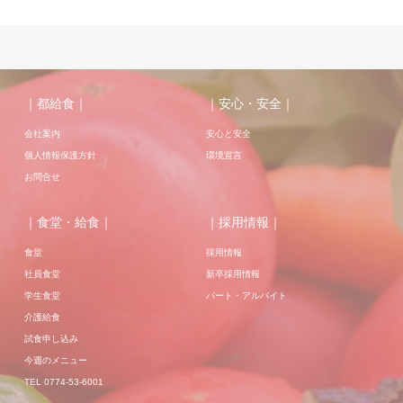
｜都給食｜
｜安心・安全｜
会社案内
安心と安全
個人情報保護方針
環境宣言
お問合せ
｜食堂・給食｜
｜採用情報｜
食堂
採用情報
社員食堂
新卒採用情報
学生食堂
パート・アルバイト
介護給食
試食申し込み
今週のメニュー
TEL 0774-53-6001