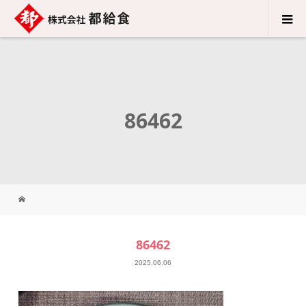
86462
86462
2025.06.06