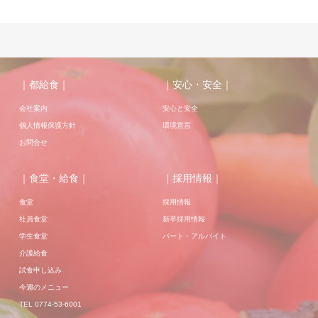
｜都給食｜
｜安心・安全｜
会社案内
安心と安全
個人情報保護方針
環境宣言
お問合せ
｜食堂・給食｜
｜採用情報｜
食堂
採用情報
社員食堂
新卒採用情報
学生食堂
パート・アルバイト
介護給食
試食申し込み
今週のメニュー
TEL 0774-53-6001