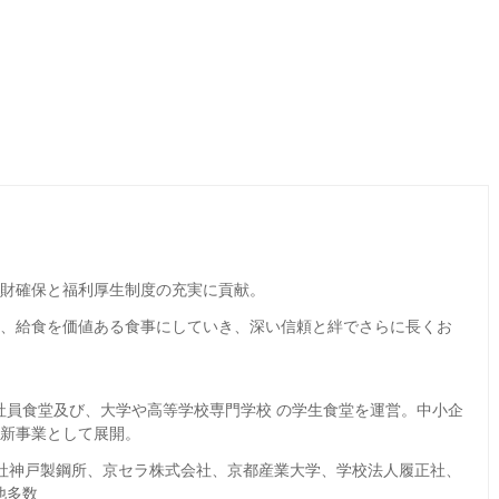
財確保と福利厚生制度の充実に貢献。
し、給食を価値ある食事にしていき、深い信頼と絆でさらに長くお
社員食堂及び、大学や高等学校専門学校 の学生食堂を運営。中小企
を新事業として展開。
式会社神戸製鋼所、京セラ株式会社、京都産業大学、学校法人履正社、
他多数