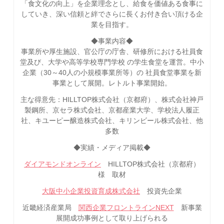
「食文化の向上」を企業理念とし、給食を価値ある食事に
していき、深い信頼と絆でさらに長くお付き合い頂ける企
業を目指す。
◆事業内容◆
事業所や厚生施設、官公庁の庁舎、研修所における社員食
堂及び、大学や高等学校専門学校 の学生食堂を運営。中小
企業（30～40人の小規模事業所等）の 社員食堂事業を新
事業として展開。レトルト事業開始。
主な得意先：HILLTOP株式会社（京都府）、株式会社神戸
製鋼所、京セラ株式会社、京都産業大学、学校法人履正
社、キユーピー醸造株式会社、キリンビール株式会社、他
多数
◆実績・メディア掲載◆
ダイアモンドオンライン
HILLTOP株式会社（京都府）
様 取材
大阪中小企業投資育成株式会社
投資先企業
近畿経済産業局
関西企業フロントラインNEXT
新事業
展開成功事例として取り上げられる