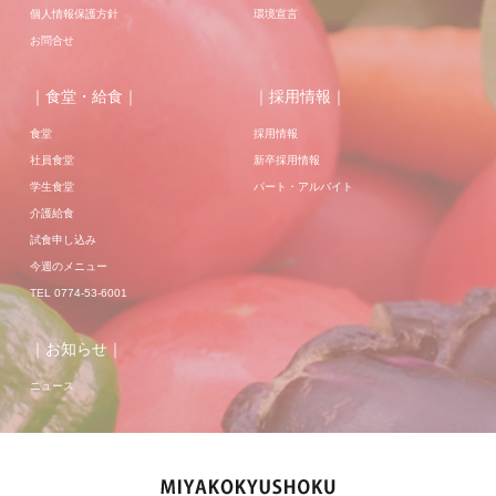
個人情報保護方針
環境宣言
お問合せ
｜食堂・給食｜
｜採用情報｜
食堂
採用情報
社員食堂
新卒採用情報
学生食堂
パート・アルバイト
介護給食
試食申し込み
今週のメニュー
TEL 0774-53-6001
｜お知らせ｜
ニュース