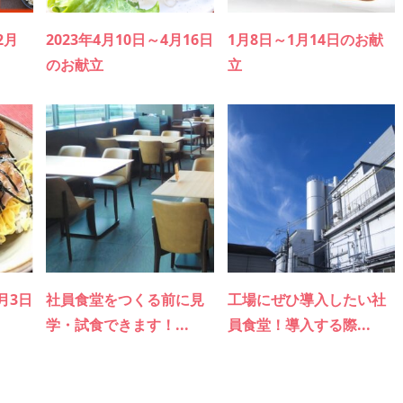
2月
2023年4月10日～4月16日
1月8日～1月14日のお献
のお献立
立
1月3日
社員食堂をつくる前に見
工場にぜひ導入したい社
学・試食できます！...
員食堂！導入する際...