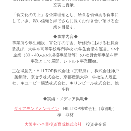
充実に貢献。
「食文化の向上」を企業理念とし、給食を価値ある食事に
していき、深い信頼と絆でさらに長くお付き合い頂ける企
業を目指す。
◆事業内容◆
事業所や厚生施設、官公庁の庁舎、研修所における社員食
堂及び、大学や高等学校専門学校 の学生食堂を運営。中小
企業（30～40人の小規模事業所等）の 社員食堂事業を新
事業として展開。レトルト事業開始。
主な得意先：HILLTOP株式会社（京都府）、株式会社神戸
製鋼所、京セラ株式会社、京都産業大学、学校法人履正
社、キユーピー醸造株式会社、キリンビール株式会社、他
多数
◆実績・メディア掲載◆
ダイアモンドオンライン
HILLTOP株式会社（京都府）
様 取材
大阪中小企業投資育成株式会社
投資先企業