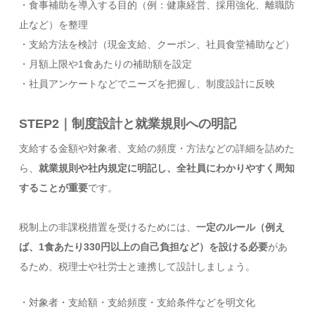
・食事補助を導入する目的（例：健康経営、採用強化、離職防
止など）を整理
・支給方法を検討（現金支給、クーポン、社員食堂補助など）
・月額上限や1食あたりの補助額を設定
・社員アンケートなどでニーズを把握し、制度設計に反映
STEP2｜制度設計と就業規則への明記
支給する金額や対象者、支給の頻度・方法などの詳細を詰めた
ら、
就業規則や社内規定に明記し、全社員にわかりやすく周知
することが重要
です。
税制上の非課税措置を受けるためには、
一定のルール（例え
ば、1食あたり330円以上の自己負担など）を設ける必要
があ
るため、税理士や社労士と連携して設計しましょう。
・対象者・支給額・支給頻度・支給条件などを明文化