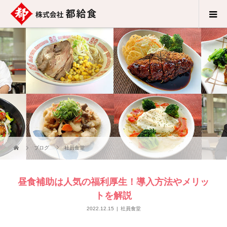
ブログ
社員食堂
昼食補助は人気の福利厚生！導入方法やメリッ
トを解説
2022.12.15
社員食堂