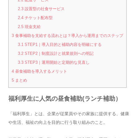
2.3
設置型の社食サービス
2.4
チケット配布型
2.5
現金支給
3
食事補助を支給する流れとは？導入から運用までのステップ
3.1
STEP1｜導入目的と補助内容を明確にする
3.2
STEP2｜制度設計と就業規則への明記
3.3
STEP3｜運用開始と定期的な見直し
4
昼食補助を導入するメリット
5
まとめ
福利厚生に人気の昼食補助(ランチ補助）
「福利厚生」とは、企業が従業員やその家族に提供する、健康
や生活、福祉の向上を目的に行う取り組みのこと。