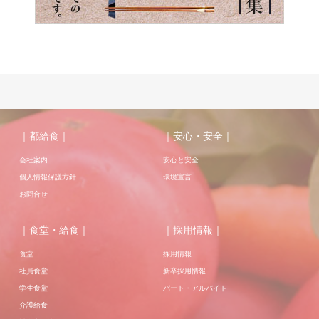
｜都給食｜
｜安心・安全｜
会社案内
安心と安全
個人情報保護方針
環境宣言
お問合せ
｜食堂・給食｜
｜採用情報｜
食堂
採用情報
社員食堂
新卒採用情報
学生食堂
パート・アルバイト
介護給食