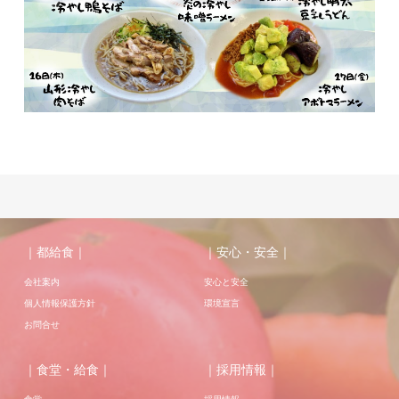
｜都給食｜
｜安心・安全｜
会社案内
安心と安全
個人情報保護方針
環境宣言
お問合せ
｜食堂・給食｜
｜採用情報｜