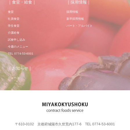
｜食堂・給食｜
｜採用情報｜
食堂
採用情報
社員食堂
新卒採用情報
学生食堂
パート・アルバイト
介護給食
試食申し込み
今週のメニュー
TEL 0774-53-6001
｜お知らせ｜
ニュース
〒610-0102 京都府城陽市久世荒内177-6 TEL 0774-53-6001