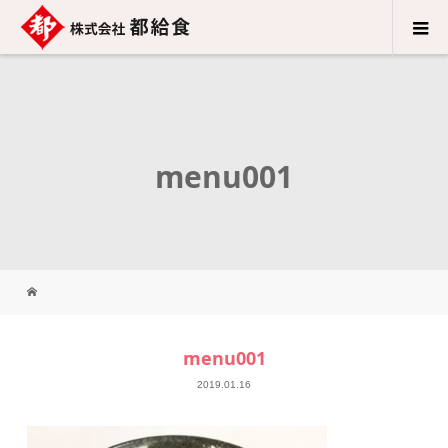
menu001
menu001
2019.01.16