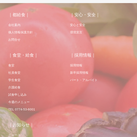
｜都給食｜
｜安心・安全｜
会社案内
安心と安全
個人情報保護方針
環境宣言
お問合せ
｜食堂・給食｜
｜採用情報｜
食堂
採用情報
社員食堂
新卒採用情報
学生食堂
パート・アルバイト
介護給食
試食申し込み
今週のメニュー
TEL 0774-53-6001
｜お知らせ｜
ニュース