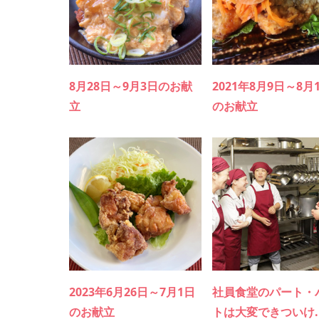
8月28日～9月3日のお献
2021年8月9日～8月
立
のお献立
2023年6月26日～7月1日
社員食堂のパート・
のお献立
トは大変できついけ..