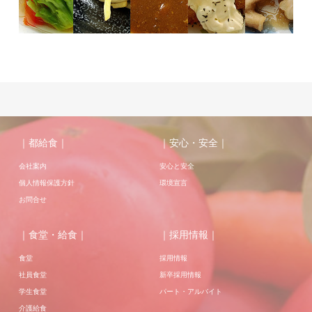
｜都給食｜
｜安心・安全｜
会社案内
安心と安全
個人情報保護方針
環境宣言
お問合せ
｜食堂・給食｜
｜採用情報｜
食堂
採用情報
社員食堂
新卒採用情報
学生食堂
パート・アルバイト
介護給食