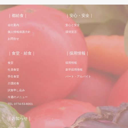
｜都給食｜
｜安心・安全｜
会社案内
安心と安全
個人情報保護方針
環境宣言
お問合せ
｜食堂・給食｜
｜採用情報｜
食堂
採用情報
社員食堂
新卒採用情報
学生食堂
パート・アルバイト
介護給食
試食申し込み
今週のメニュー
TEL 0774-53-6001
｜お知らせ｜
ニュース