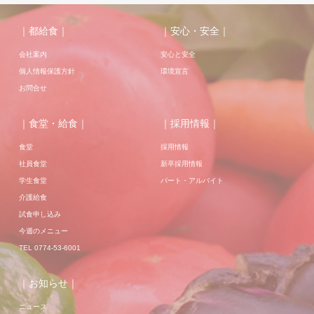
｜都給食｜
｜安心・安全｜
会社案内
安心と安全
個人情報保護方針
環境宣言
お問合せ
｜食堂・給食｜
｜採用情報｜
食堂
採用情報
社員食堂
新卒採用情報
学生食堂
パート・アルバイト
介護給食
試食申し込み
今週のメニュー
TEL 0774-53-6001
｜お知らせ｜
ニュース