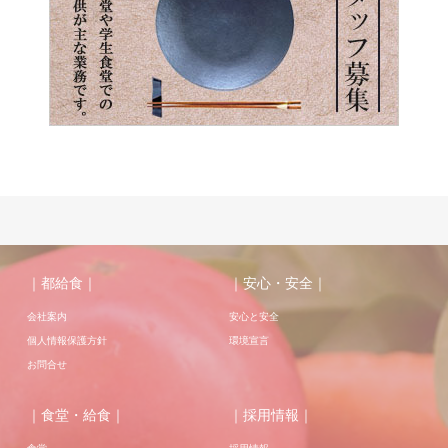
｜都給食｜
｜安心・安全｜
会社案内
安心と安全
個人情報保護方針
環境宣言
お問合せ
｜食堂・給食｜
｜採用情報｜