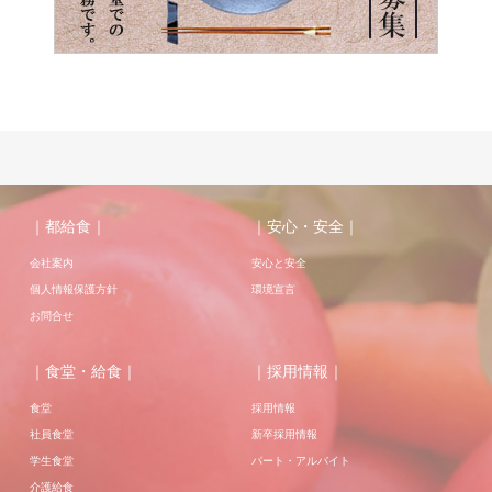
｜都給食｜
｜安心・安全｜
会社案内
安心と安全
個人情報保護方針
環境宣言
お問合せ
｜食堂・給食｜
｜採用情報｜
食堂
採用情報
社員食堂
新卒採用情報
学生食堂
パート・アルバイト
介護給食