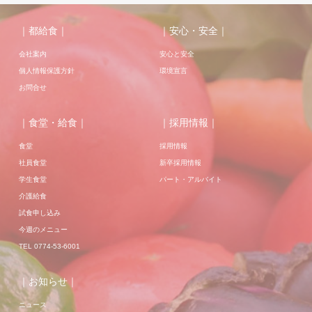
｜都給食｜
｜安心・安全｜
会社案内
安心と安全
個人情報保護方針
環境宣言
お問合せ
｜食堂・給食｜
｜採用情報｜
食堂
採用情報
社員食堂
新卒採用情報
学生食堂
パート・アルバイト
介護給食
試食申し込み
今週のメニュー
TEL 0774-53-6001
｜お知らせ｜
ニュース