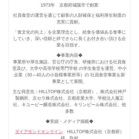
1973年 京都府城陽市で創業
社員食堂の運営を通じて顧客の人財確保と福利厚生制度の
充実に貢献。
「食文化の向上」を企業理念とし、給食を価値ある食事に
していき、深い信頼と絆でさらに長くお付き合い頂ける企
業を目指す。
◆事業内容◆
事業所や厚生施設、官公庁の庁舎、研修所における社員食
堂及び、大学や高等学校専門学校 の学生食堂を運営。中小
企業（30～40人の小規模事業所等）の 社員食堂事業を新
事業として展開。
主な得意先：HILLTOP株式会社（京都府）、株式会社神戸
製鋼所、京セラ株式会社、京都産業大学、学校法人履正
社、キユーピー醸造株式会社、キリンビール株式会社、他
多数
◆実績・メディア掲載◆
ダイアモンドオンライン
HILLTOP株式会社（京都府）
様 取材