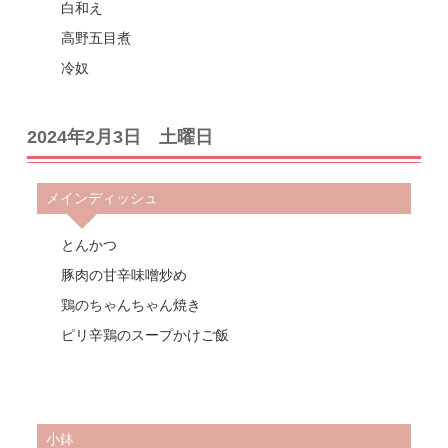
白和え
高野五目煮
冷奴
2024年2月3日 土曜日
メインディッシュ
とんかつ
豚肉の甘辛味噌炒め
鶏のちゃんちゃん焼き
ピリ辛鶏のスープかけご飯
小鉢