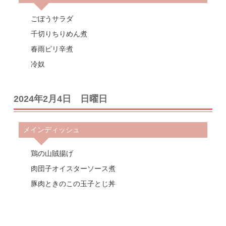
ごぼうサラダ
千切りちりめん煮
春雨ピリ辛煮
冷奴
2024年2月4日 日曜日
メインディッシュ
鶏の山賊揚げ
肉団子オイスターソース煮
豚肉ときのこの玉子とじ丼