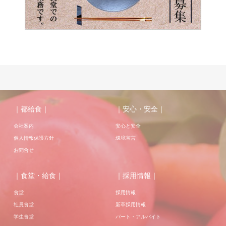
｜都給食｜
｜安心・安全｜
会社案内
安心と安全
個人情報保護方針
環境宣言
お問合せ
｜食堂・給食｜
｜採用情報｜
食堂
採用情報
社員食堂
新卒採用情報
学生食堂
パート・アルバイト