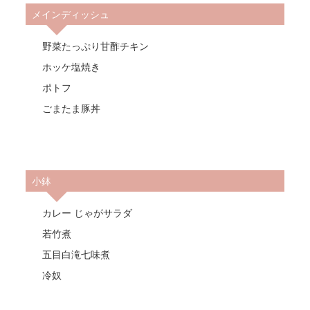
メインディッシュ
野菜たっぷり甘酢チキン
ホッケ塩焼き
ポトフ
ごまたま豚丼
小鉢
カレー じゃがサラダ
若竹煮
五目白滝七味煮
冷奴