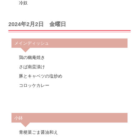
冷奴
2024年2月2日 金曜日
メインディッシュ
鶏の幽庵焼き
さば南蛮漬け
豚とキャベツの塩炒め
コロッケカレー
小鉢
青梗菜ごま醤油和え