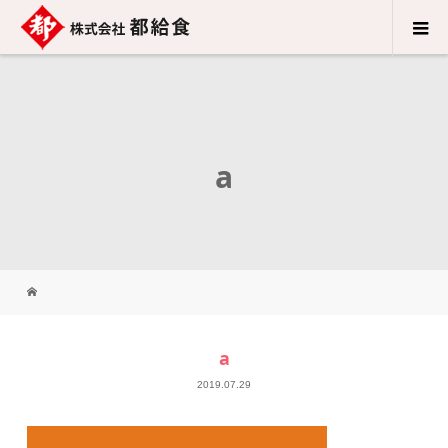
a
a
2019.07.29