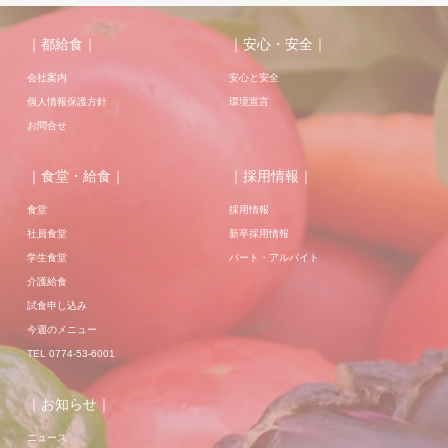
｜都給食｜
｜安心・安全｜
会社案内
安心と安全
個人情報保護方針
環境宣言
お問合せ
｜食堂・給食｜
｜採用情報｜
食堂
採用情報
社員食堂
新卒採用情報
学生食堂
パート・アルバイト
介護給食
試食申し込み
今週のメニュー
TEL 0774-53-6001
｜お知らせ｜
ニュース