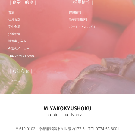
｜食堂・給食｜
｜採用情報｜
食堂
採用情報
社員食堂
新卒採用情報
学生食堂
パート・アルバイト
介護給食
試食申し込み
今週のメニュー
TEL 0774-53-6001
｜お知らせ｜
ニュース
〒610-0102 京都府城陽市久世荒内177-6 TEL 0774-53-6001