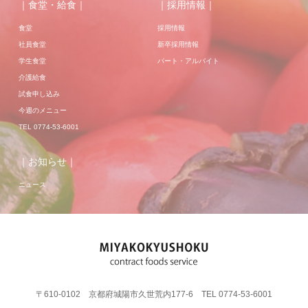
｜食堂・給食｜
｜採用情報｜
食堂
採用情報
社員食堂
新卒採用情報
学生食堂
パート・アルバイト
介護給食
試食申し込み
今週のメニュー
TEL 0774-53-6001
｜お知らせ｜
ニュース
〒610-0102 京都府城陽市久世荒内177-6 TEL 0774-53-6001