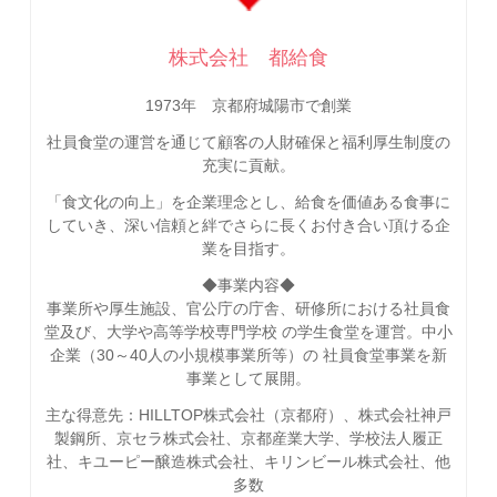
株式会社 都給食
1973年 京都府城陽市で創業
社員食堂の運営を通じて顧客の人財確保と福利厚生制度の
充実に貢献。
「食文化の向上」を企業理念とし、給食を価値ある食事に
していき、深い信頼と絆でさらに長くお付き合い頂ける企
業を目指す。
◆事業内容◆
事業所や厚生施設、官公庁の庁舎、研修所における社員食
堂及び、大学や高等学校専門学校 の学生食堂を運営。中小
企業（30～40人の小規模事業所等）の 社員食堂事業を新
事業として展開。
主な得意先：HILLTOP株式会社（京都府）、株式会社神戸
製鋼所、京セラ株式会社、京都産業大学、学校法人履正
社、キユーピー醸造株式会社、キリンビール株式会社、他
多数