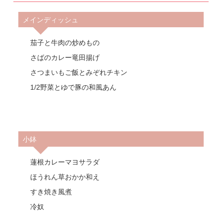
メインディッシュ
茄子と牛肉の炒めもの
さばのカレー竜田揚げ
さつまいもご飯とみぞれチキン
1/2野菜とゆで豚の和風あん
小鉢
蓮根カレーマヨサラダ
ほうれん草おかか和え
すき焼き風煮
冷奴