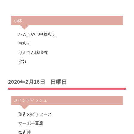
小鉢
ハムもやし中華和え
白和え
けんちん味噌煮
冷奴
2020年2月16日 日曜日
メインディッシュ
鶏肉のピザソース
マーボー豆腐
焼肉丼