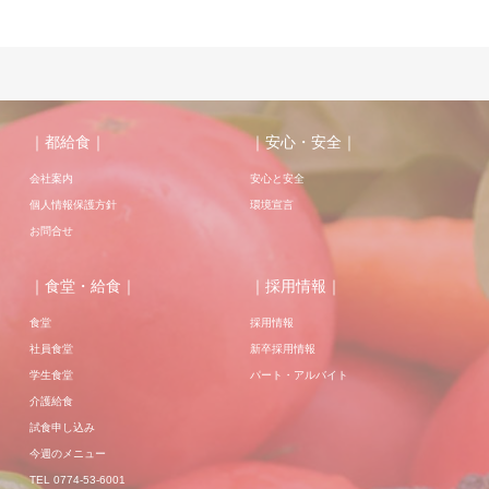
｜都給食｜
｜安心・安全｜
会社案内
安心と安全
個人情報保護方針
環境宣言
お問合せ
｜食堂・給食｜
｜採用情報｜
食堂
採用情報
社員食堂
新卒採用情報
学生食堂
パート・アルバイト
介護給食
試食申し込み
今週のメニュー
TEL 0774-53-6001