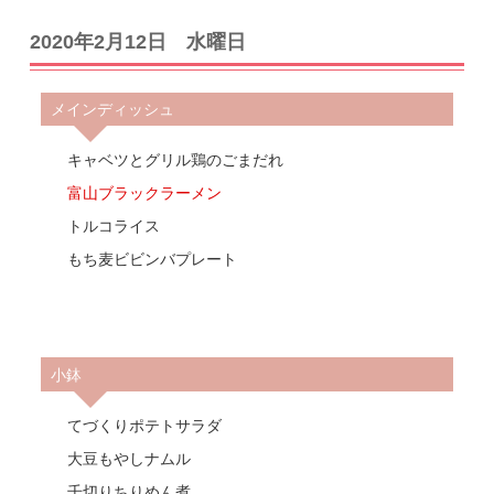
2020年2月12日 水曜日
メインディッシュ
キャベツとグリル鶏のごまだれ
富山ブラックラーメン
トルコライス
もち麦ビビンバプレート
小鉢
てづくりポテトサラダ
大豆もやしナムル
千切りちりめん煮