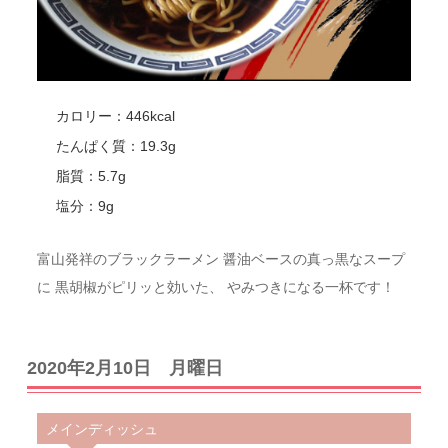
カロリー：446kcal
たんぱく質：19.3g
脂質：5.7g
塩分：9g
富山発祥のブラックラーメン 醤油ベースの真っ黒なスープ
に 黒胡椒がピリッと効いた、 やみつきになる一杯です！
2020年2月10日 月曜日
メインディッシュ