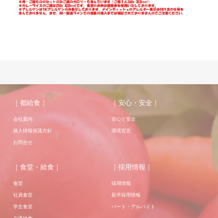
｜都給食｜
｜安心・安全｜
会社案内
安心と安全
個人情報保護方針
環境宣言
お問合せ
｜食堂・給食｜
｜採用情報｜
食堂
採用情報
社員食堂
新卒採用情報
学生食堂
パート・アルバイト