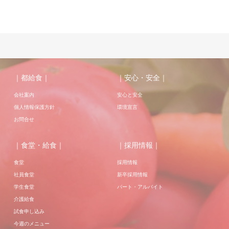
｜都給食｜
｜安心・安全｜
会社案内
安心と安全
個人情報保護方針
環境宣言
お問合せ
｜食堂・給食｜
｜採用情報｜
食堂
採用情報
社員食堂
新卒採用情報
学生食堂
パート・アルバイト
介護給食
試食申し込み
今週のメニュー