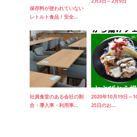
2月3日～2月9日
保存料が使われていない
レトルト食品！安全...
社員食堂のある会社の割
2020年10月19日～1
合・導入率・利用率...
25日のお...