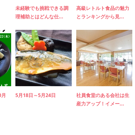
未経験でも挑戦できる調
高級レトルト食品の魅力
理補助とはどんな仕...
とランキングから見...
0月
5月18日～5月24日
社員食堂のある会社は生
産力アップ！イメー...