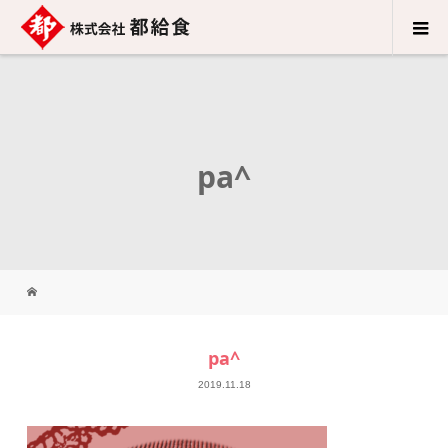
pa^
pa^
2019.11.18