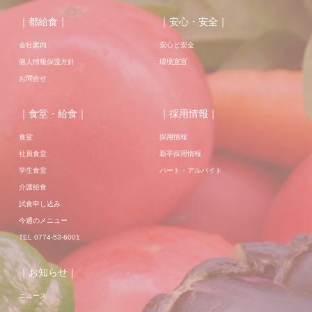
｜都給食｜
｜安心・安全｜
会社案内
安心と安全
個人情報保護方針
環境宣言
お問合せ
｜食堂・給食｜
｜採用情報｜
食堂
採用情報
社員食堂
新卒採用情報
学生食堂
パート・アルバイト
介護給食
試食申し込み
今週のメニュー
TEL 0774-53-6001
｜お知らせ｜
ニュース