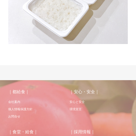
｜都給食｜
｜安心・安全｜
会社案内
安心と安全
個人情報保護方針
環境宣言
お問合せ
｜食堂・給食｜
｜採用情報｜