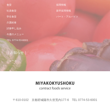
食堂
採用情報
社員食堂
新卒採用情報
学生食堂
パート・アルバイト
介護給食
試食申し込み
今週のメニュー
TEL 0774-53-6001
｜お知らせ｜
ニュース
〒610-0102 京都府城陽市久世荒内177-6 TEL 0774-53-6001