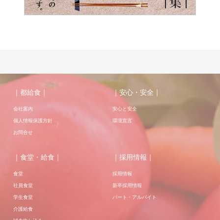
｜都給食｜
｜安心・安全｜
会社案内
安心と安全
個人情報保護方針
環境宣言
お問合せ
｜食堂・給食｜
｜採用情報｜
食堂
採用情報
社員食堂
新卒採用情報
学生食堂
パート・アルバイト
介護給食