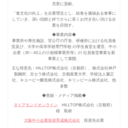
充実に貢献。
「食文化の向上」を企業理念とし、給食を価値ある食事に
していき、深い信頼と絆でさらに長くお付き合い頂ける企
業を目指す。
◆事業内容◆
事業所や厚生施設、官公庁の庁舎、研修所における社員食
堂及び、大学や高等学校専門学校 の学生食堂を運営。中小
企業（30～40人の小規模事業所等）の 社員食堂事業を新
事業として展開。
主な得意先：HILLTOP株式会社（京都府）、株式会社神戸
製鋼所、京セラ株式会社、京都産業大学、学校法人履正
社、キユーピー醸造株式会社、キリンビール株式会社、他
多数
◆実績・メディア掲載◆
ダイアモンドオンライン
HILLTOP株式会社（京都府）
様 取材
大阪中小企業投資育成株式会社
投資先企業