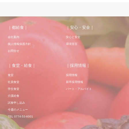
｜都給食｜
｜安心・安全｜
会社案内
安心と安全
個人情報保護方針
環境宣言
お問合せ
｜食堂・給食｜
｜採用情報｜
食堂
採用情報
社員食堂
新卒採用情報
学生食堂
パート・アルバイト
介護給食
試食申し込み
今週のメニュー
TEL 0774-53-6001