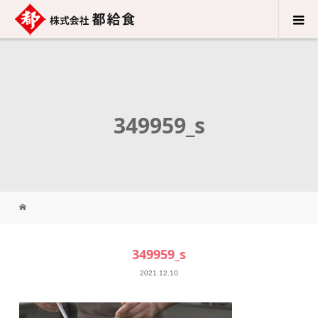
349959_s
349959_s
2021.12.10