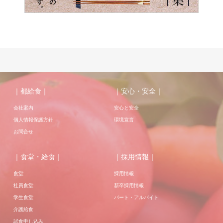
｜都給食｜
｜安心・安全｜
会社案内
安心と安全
個人情報保護方針
環境宣言
お問合せ
｜食堂・給食｜
｜採用情報｜
食堂
採用情報
社員食堂
新卒採用情報
学生食堂
パート・アルバイト
介護給食
試食申し込み