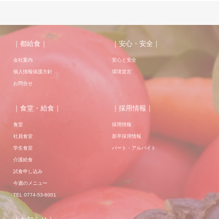
｜都給食｜
｜安心・安全｜
会社案内
安心と安全
個人情報保護方針
環境宣言
お問合せ
｜食堂・給食｜
｜採用情報｜
食堂
採用情報
社員食堂
新卒採用情報
学生食堂
パート・アルバイト
介護給食
試食申し込み
今週のメニュー
TEL 0774-53-6001