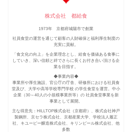
株式会社 都給食
1973年 京都府城陽市で創業
社員食堂の運営を通じて顧客の人財確保と福利厚生制度の
充実に貢献。
「食文化の向上」を企業理念とし、給食を価値ある食事に
していき、深い信頼と絆でさらに長くお付き合い頂ける企
業を目指す。
◆事業内容◆
事業所や厚生施設、官公庁の庁舎、研修所における社員食
堂及び、大学や高等学校専門学校 の学生食堂を運営。中小
企業（30～40人の小規模事業所等）の 社員食堂事業を新
事業として展開。
主な得意先：HILLTOP株式会社（京都府）、株式会社神戸
製鋼所、京セラ株式会社、京都産業大学、学校法人履正
社、キユーピー醸造株式会社、キリンビール株式会社、他
多数