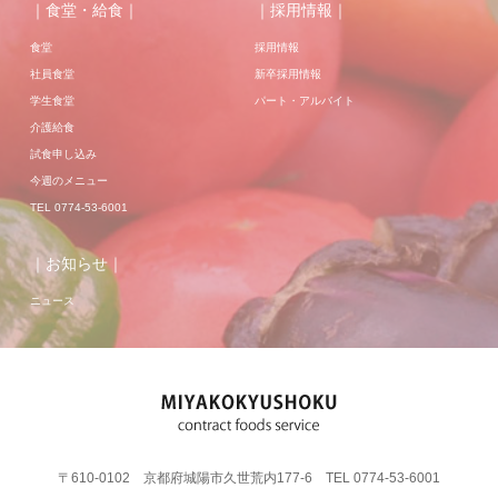
｜食堂・給食｜
｜採用情報｜
食堂
採用情報
社員食堂
新卒採用情報
学生食堂
パート・アルバイト
介護給食
試食申し込み
今週のメニュー
TEL 0774-53-6001
｜お知らせ｜
ニュース
〒610-0102 京都府城陽市久世荒内177-6 TEL 0774-53-6001