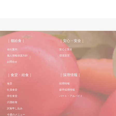
｜都給食｜
｜安心・安全｜
会社案内
安心と安全
個人情報保護方針
環境宣言
お問合せ
｜食堂・給食｜
｜採用情報｜
食堂
採用情報
社員食堂
新卒採用情報
学生食堂
パート・アルバイト
介護給食
試食申し込み
今週のメニュー