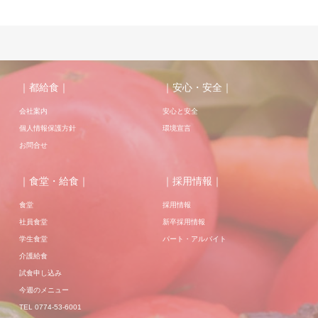
｜都給食｜
｜安心・安全｜
会社案内
安心と安全
個人情報保護方針
環境宣言
お問合せ
｜食堂・給食｜
｜採用情報｜
食堂
採用情報
社員食堂
新卒採用情報
学生食堂
パート・アルバイト
介護給食
試食申し込み
今週のメニュー
TEL 0774-53-6001