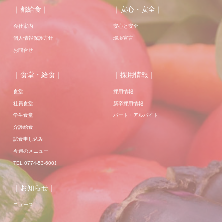
｜都給食｜
｜安心・安全｜
会社案内
安心と安全
個人情報保護方針
環境宣言
お問合せ
｜食堂・給食｜
｜採用情報｜
食堂
採用情報
社員食堂
新卒採用情報
学生食堂
パート・アルバイト
介護給食
試食申し込み
今週のメニュー
TEL 0774-53-6001
｜お知らせ｜
ニュース